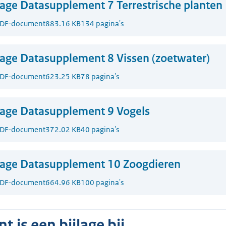
lage Datasupplement 7 Terrestrische planten
DF-document
883.16 KB
134 pagina's
lage Datasupplement 8 Vissen (zoetwater)
DF-document
623.25 KB
78 pagina's
lage Datasupplement 9 Vogels
DF-document
372.02 KB
40 pagina's
lage Datasupplement 10 Zoogdieren
DF-document
664.96 KB
100 pagina's
 is een bijlage bij