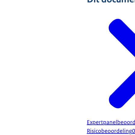
Expertpanelbeoorde
Risicobeoordeling