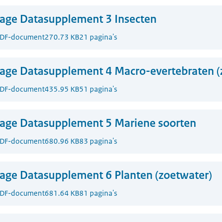
lage Datasupplement 3 Insecten
DF-document
270.73 KB
21 pagina's
lage Datasupplement 4 Macro-evertebraten (
DF-document
435.95 KB
51 pagina's
lage Datasupplement 5 Mariene soorten
DF-document
680.96 KB
83 pagina's
lage Datasupplement 6 Planten (zoetwater)
DF-document
681.64 KB
81 pagina's