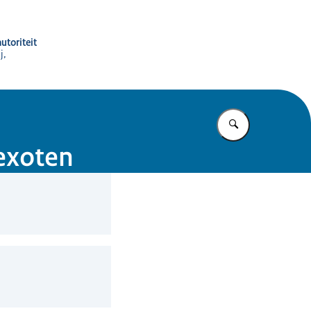
utoriteit
j,
Vul in wat u z
 exoten