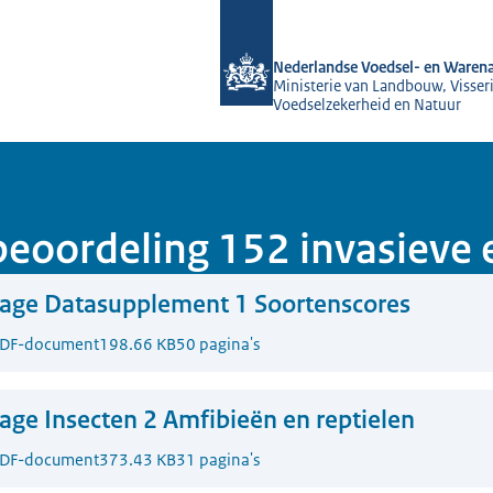
Naar de homepage van NVWA
Nederlandse Voedsel- en Warena
Ministerie van Landbouw, Visseri
Voedselzekerheid en Natuur
beoordeling 152 invasieve
lage Datasupplement 1 Soortenscores
DF-document
198.66 KB
50 pagina's
lage Insecten 2 Amfibieën en reptielen
DF-document
373.43 KB
31 pagina's