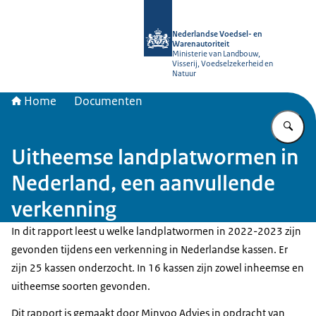
Naar de homepage van NVWA
Nederlandse Voedsel- en
Warenautoriteit
Ministerie van Landbouw,
Visserij, Voedselzekerheid en
Natuur
Home
Documenten
Vu
Uitheemse landplatwormen in
Nederland, een aanvullende
verkenning
In dit rapport leest u welke landplatwormen in 2022-2023 zijn
gevonden tijdens een verkenning in Nederlandse kassen. Er
zijn 25 kassen onderzocht. In 16 kassen zijn zowel inheemse en
uitheemse soorten gevonden.
Dit rapport is gemaakt door Minyoo Advies in opdracht van