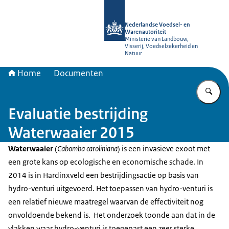
Naar de homepage van NVWA
Nederlandse Voedsel- en
Warenautoriteit
Ministerie van Landbouw,
Visserij, Voedselzekerheid en
Natuur
Home
Documenten
Vu
Evaluatie bestrijding
Waterwaaier 2015
Waterwaaier
(
Cabomba caroliniana
) is een invasieve exoot met
een grote kans op ecologische en economische schade. In
2014 is in Hardinxveld een bestrijdingsactie op basis van
hydro-venturi uitgevoerd. Het toepassen van hydro-venturi is
een relatief nieuwe maatregel waarvan de effectiviteit nog
onvoldoende bekend is. Het onderzoek toonde aan dat in de
vlakken waar hydro-venturi is toegepast een zeer sterke