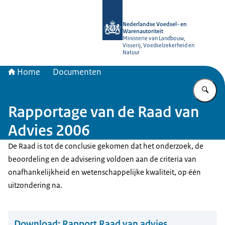
Naar de homepage van NVWA
Nederlandse Voedsel- en
Warenautoriteit
Ministerie van Landbouw,
Visserij, Voedselzekerheid en
Natuur
Home
Documenten
Vu
Rapportage van de Raad van
Advies 2006
De Raad is tot de conclusie gekomen dat het onderzoek, de
beoordeling en de advisering voldoen aan de criteria van
onafhankelijkheid en wetenschappelijke kwaliteit, op één
uitzondering na.
Download:
Rapport Raad van advies