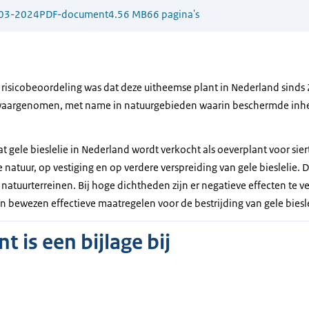
03-2024
PDF-document
4.56 MB
66 pagina's
 risicobeoordeling was dat deze uitheemse plant in Nederland sind
 waargenomen, met name in natuurgebieden waarin beschermde in
dat gele bieslelie in Nederland wordt verkocht als oeverplant voor sier
e natuur, op vestiging en op verdere verspreiding van gele bieslelie. 
natuurterreinen. Bij hoge dichtheden zijn er negatieve effecten te 
een bewezen effectieve maatregelen voor de bestrijding van gele biesle
 is een bijlage bij