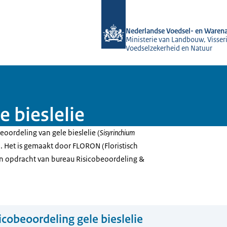
Naar de homepage van NVWA
Nederlandse Voedsel- en Warena
Ministerie van Landbouw, Visseri
Voedselzekerheid en Natuur
e bieslelie
beoordeling van gele bieslelie (
Sisyrinchium
. Het is gemaakt door FLORON (Floristisch
n opdracht van bureau Risicobeoordeling &
icobeoordeling gele bieslelie