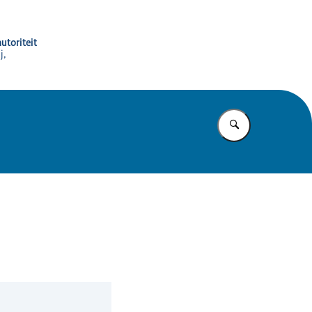
utoriteit
j,
Vul in wat u z