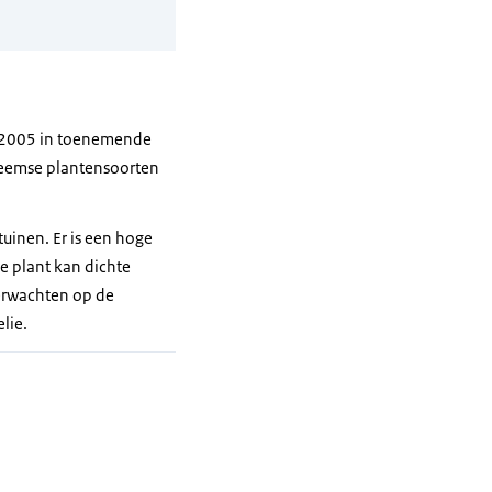
s 2005 in toenemende
heemse plantensoorten
tuinen. Er is een hoge
De plant kan dichte
verwachten op de
lie.