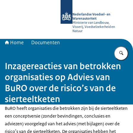
Naar de homepage van NVWA
Nederlandse Voedsel- en
Warenautoriteit
Ministerie van Landbouw,
Visserij, Voedselzekerheid en
Natuur
Home
Documenten
Vu
Inzagereacties van betrokken
organisaties op Advies van
BuRO over de risico’s van de
sierteeltketen
BuRO heeft organisaties die betrokken zijn bij de sierteeltketen
een conceptversie (zonder bevindingen, conclusies en
adviezen) voorgelegd van het advies (met bijlagen) over de
risico’s van de sierteeltketen. De organisaties hebben het