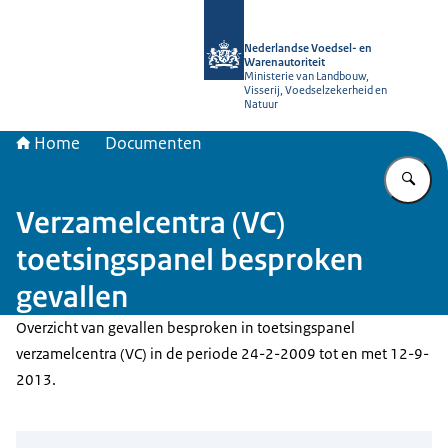
Naar de homepage van NVWA
Nederlandse Voedsel- en
Warenautoriteit
Ministerie van Landbouw,
Visserij, Voedselzekerheid en
Natuur
Home
Documenten
Vu
Verzamelcentra (VC)
toetsingspanel besproken
gevallen
Overzicht van gevallen besproken in toetsingspanel
verzamelcentra (VC) in de periode 24-2-2009 tot en met 12-9-
2013.