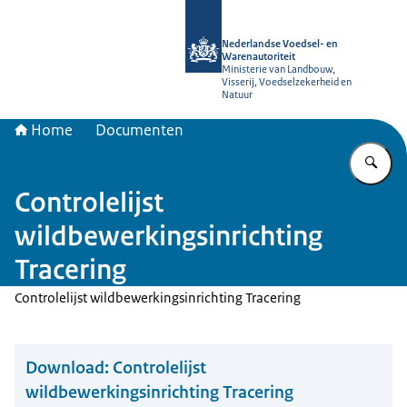
Naar de homepage van NVWA
Nederlandse Voedsel- en
Warenautoriteit
Ministerie van Landbouw,
Visserij, Voedselzekerheid en
Natuur
Home
Documenten
Vu
Controlelijst
wildbewerkingsinrichting
Tracering
Controlelijst wildbewerkingsinrichting Tracering
Download:
Controlelijst
wildbewerkingsinrichting Tracering