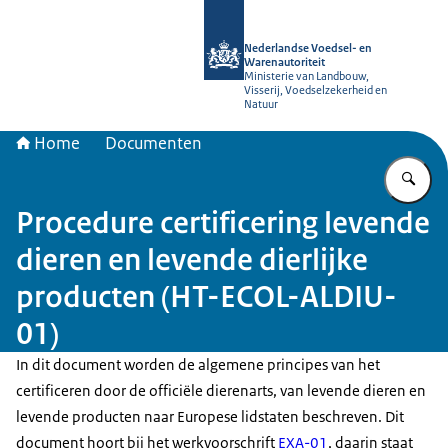
Naar de homepage van NVWA
Nederlandse Voedsel- en
Warenautoriteit
Ministerie van Landbouw,
Visserij, Voedselzekerheid en
Natuur
Home
Documenten
Vu
Procedure certificering levende
dieren en levende dierlijke
producten (HT-ECOL-ALDIU-
01)
In dit document worden de algemene principes van het
certificeren door de officiële dierenarts, van levende dieren en
levende producten naar Europese lidstaten beschreven. Dit
document hoort bij het werkvoorschrift
EXA-01
, daarin staat