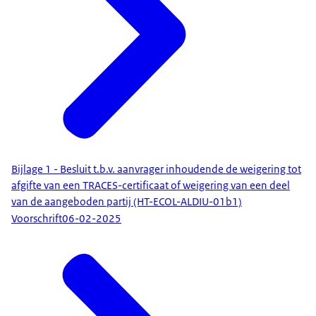
Bijlage 1 - Besluit t.b.v. aanvrager inhoudende de weigering tot
afgifte van een TRACES-certificaat of weigering van een deel
van de aangeboden partij (HT-ECOL-ALDIU-01b1)
Voorschrift
06-02-2025