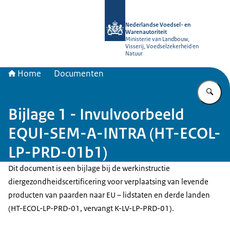
Naar de homepage van NVWA
Nederlandse Voedsel- en
Warenautoriteit
Ministerie van Landbouw,
Visserij, Voedselzekerheid en
Natuur
Home
Documenten
Vu
Bijlage 1 - Invulvoorbeeld
EQUI-SEM-A-INTRA (HT-ECOL-
LP-PRD-01b1)
Dit document is een bijlage bij de werkinstructie
diergezondheidscertificering voor verplaatsing van levende
producten van paarden naar EU – lidstaten en derde landen
(HT-ECOL-LP-PRD-01, vervangt K-LV-LP-PRD-01).