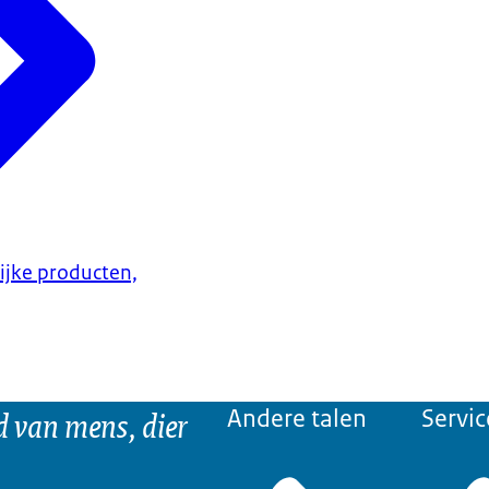
lijke producten,
d van mens, dier
Andere talen
Servic