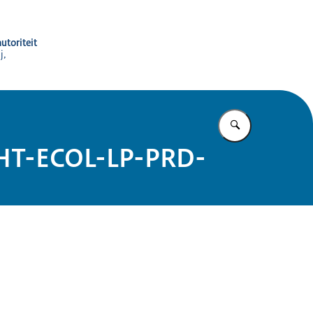
utoriteit
j,
Vul in wat u z
 (HT-ECOL-LP-PRD-