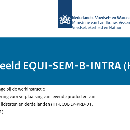
Naar de homepage van NVWA
Nederlandse Voedsel- en Warena
Ministerie van Landbouw, Visseri
Voedselzekerheid en Natuur
orbeeld EQUI-SEM-B-INTRA
age bij de werkinstructie
ering voor verplaatsing van levende producten van
 lidstaten en derde landen (HT-ECOL-LP-PRD-01,
1).