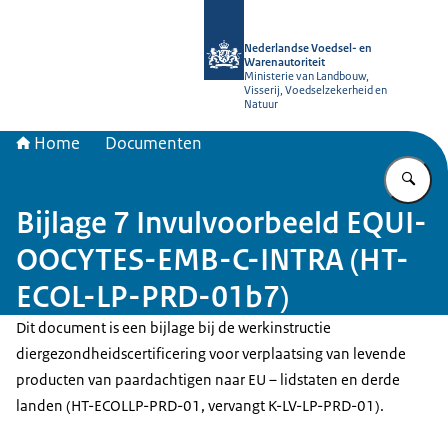
Naar de homepage van NVWA
Nederlandse Voedsel- en
Warenautoriteit
Ministerie van Landbouw,
Visserij, Voedselzekerheid en
Natuur
Home
Documenten
Vu
Bijlage 7 Invulvoorbeeld EQUI-
OOCYTES-EMB-C-INTRA (HT-
ECOL-LP-PRD-01b7)
Dit document is een bijlage bij de werkinstructie
diergezondheidscertificering voor verplaatsing van levende
producten van paardachtigen naar EU – lidstaten en derde
landen (HT-ECOLLP-PRD-01, vervangt K-LV-LP-PRD-01).