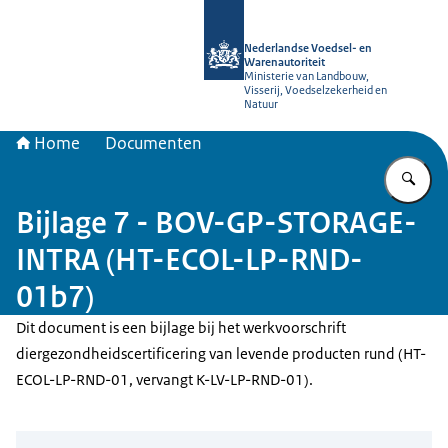
Naar de homepage van NVWA
Nederlandse Voedsel- en
Warenautoriteit
Ministerie van Landbouw,
Visserij, Voedselzekerheid en
Natuur
Home
Documenten
Vu
Bijlage 7 - BOV-GP-STORAGE-
INTRA (HT-ECOL-LP-RND-
01b7)
Dit document is een bijlage bij het werkvoorschrift
diergezondheidscertificering van levende producten rund (HT-
ECOL-LP-RND-01, vervangt K-LV-LP-RND-01).