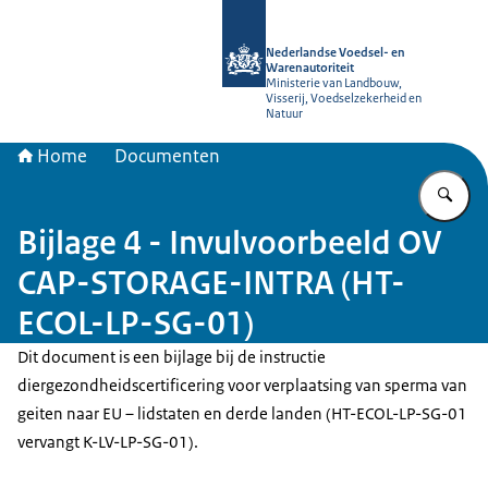
Naar de homepage van NVWA
Nederlandse Voedsel- en
Warenautoriteit
Ministerie van Landbouw,
Visserij, Voedselzekerheid en
Natuur
Home
Documenten
Vu
Bijlage 4 - Invulvoorbeeld OV
CAP-STORAGE-INTRA (HT-
ECOL-LP-SG-01)
Dit document is een bijlage bij de instructie
diergezondheidscertificering voor verplaatsing van sperma van
geiten naar EU – lidstaten en derde landen (HT-ECOL-LP-SG-01
vervangt K-LV-LP-SG-01).