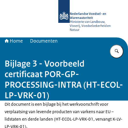
Naar de homepage van NVWA
Nederlandse Voedsel- en
Warenautoriteit
Ministerie van Landbouw,
Visserij, Voedselzekerheid en
Natuur
Home
Documenten
Vu
Bijlage 3 - Voorbeeld
certificaat POR-GP-
PROCESSING-INTRA (HT-ECOL-
LP-VRK-01)
Dit document is een bijlage bij het werkvoorschrift voor
verplaatsing van levende producten van varkens naar EU –
lidstaten en derde landen (HT-ECOL-LP-VRK-01, vervangt K-LV-
LP-VRK-01).