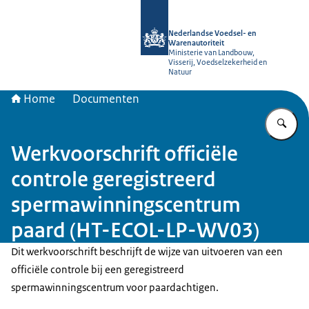
Naar de homepage van NVWA
Nederlandse Voedsel- en
Warenautoriteit
Ministerie van Landbouw,
Visserij, Voedselzekerheid en
Natuur
Home
Documenten
Vu
Werkvoorschrift officiële
controle geregistreerd
spermawinningscentrum
paard (HT-ECOL-LP-WV03)
Dit werkvoorschrift beschrijft de wijze van uitvoeren van een
officiële controle bij een geregistreerd
spermawinningscentrum voor paardachtigen.