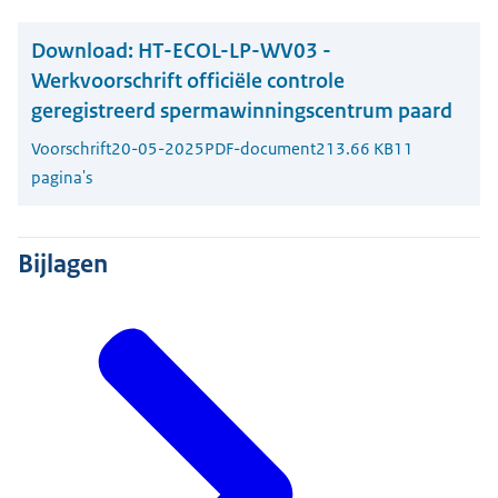
Download:
HT-ECOL-LP-WV03 -
Werkvoorschrift officiële controle
geregistreerd spermawinningscentrum paard
Voorschrift
20-05-2025
PDF-document
213.66 KB
11
pagina's
Bijlagen