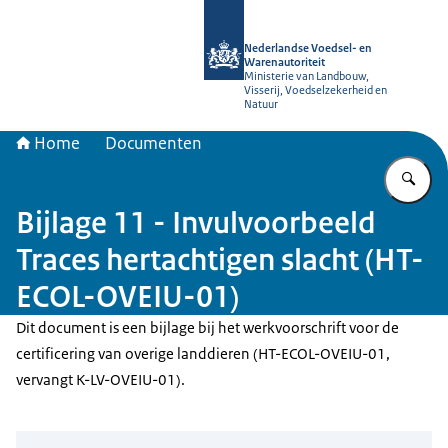
Naar de homepage van NVWA
Nederlandse Voedsel- en
Warenautoriteit
Ministerie van Landbouw,
Visserij, Voedselzekerheid en
Natuur
Home
Documenten
Vu
Bijlage 11 - Invulvoorbeeld
Traces hertachtigen slacht (HT-
ECOL-OVEIU-01)
Dit document is een bijlage bij het werkvoorschrift voor de
certificering van overige landdieren (HT-ECOL-OVEIU-01,
vervangt K-LV-OVEIU-01).