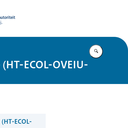
utoriteit
j,
Vul in wat u z
ie (HT-ECOL-OVEIU-
ie (HT-ECOL-