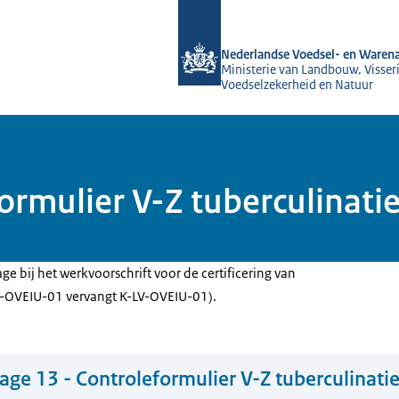
Naar de homepage van NVWA
Nederlandse Voedsel- en Warena
Ministerie van Landbouw, Visseri
Voedselzekerheid en Natuur
eformulier V-Z tuberculinat
ge bij het werkvoorschrift voor de certificering van
L-OVEIU-01 vervangt K-LV-OVEIU-01).
lage 13 - Controleformulier V-Z tuberculinat