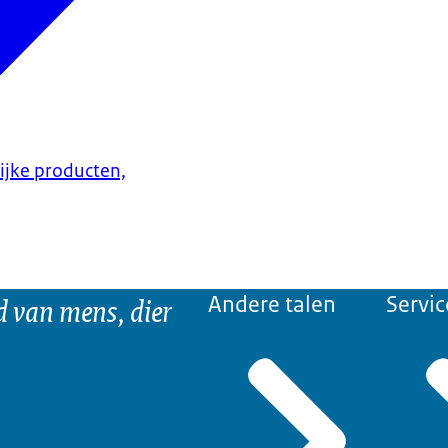
lijke producten,
d van mens, dier
Andere talen
Servic