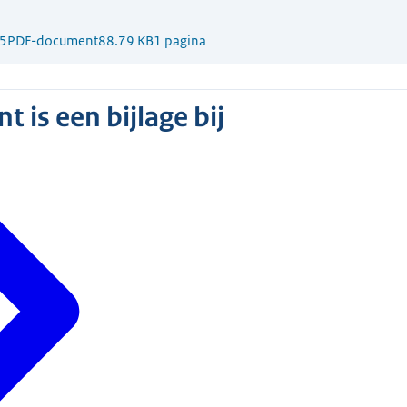
5
PDF-document
88.79 KB
1 pagina
 is een bijlage bij