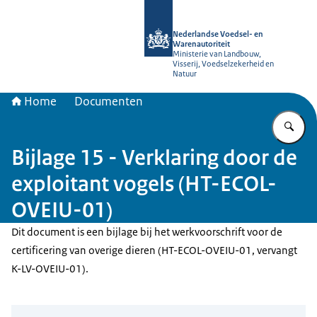
Naar de homepage van NVWA
Nederlandse Voedsel- en
Warenautoriteit
Ministerie van Landbouw,
Visserij, Voedselzekerheid en
Natuur
Home
Documenten
Vu
Bijlage 15 - Verklaring door de
exploitant vogels (HT-ECOL-
OVEIU-01)
Dit document is een bijlage bij het werkvoorschrift voor de
certificering van overige dieren (HT-ECOL-OVEIU-01, vervangt
K-LV-OVEIU-01).