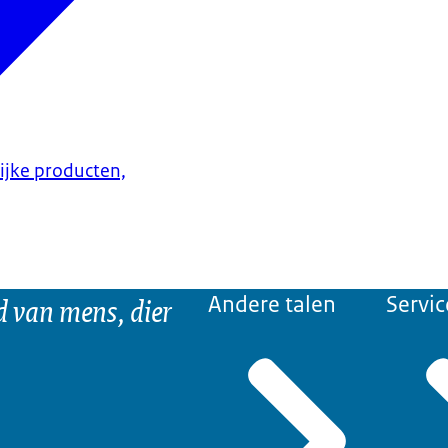
lijke producten,
d van mens, dier
Andere talen
Servic