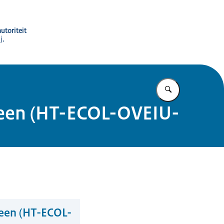
utoriteit
j,
Vul in wat u z
emeen (HT-ECOL-OVEIU-
meen (HT-ECOL-