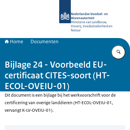
Naar de homepage van NVWA
Nederlandse Voedsel- en
Warenautoriteit
Ministerie van Landbouw,
Visserij, Voedselzekerheid en
Natuur
Home
Documenten
Vu
Bijlage 24 - Voorbeeld EU-
certificaat CITES-soort (HT-
ECOL-OVEIU-01)
Dit document is een bijlage bij het werkvoorschrift voor de
certificering van overige landdieren (HT-ECOL-OVEIU-01,
vervangt K-LV-OVEIU-01).