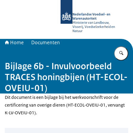
Naar de homepage van NVWA
Nederlandse Voedsel- en
Warenautoriteit
Ministerie van Landbouw,
Visserij, Voedselzekerheid en
Natuur
Home
Documenten
Vu
Bijlage 6b - Invulvoorbeeld
TRACES honingbijen (HT-ECOL-
OVEIU-01)
Dit document is een bijlage bij het werkvoorschrift voor de
certificering van overige dieren (HT-ECOL-OVEIU-01, vervangt
K-LV-OVEIU-01).