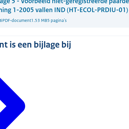
lage 5 - Voorbeeld niet-geregistreerde paarde
ning 1-2005 vallen IND (HT-ECOL-PRDIU-01)
6
PDF-document
1.53 MB
5 pagina's
 is een bijlage bij