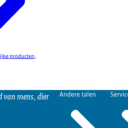
lijke producten,
d van mens, dier
Andere talen
Servic