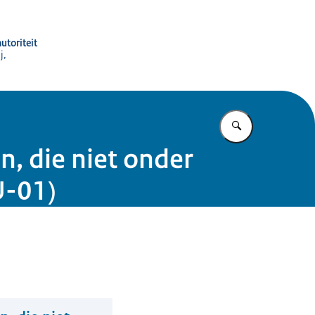
utoriteit
j,
Vul in wat u z
n, die niet onder
U-01)