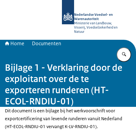
Naar de homepage van NVWA
Nederlandse Voedsel- en
Warenautoriteit
Ministerie van Landbouw,
Visserij, Voedselzekerheid en
Natuur
Home
Documenten
Vu
Bijlage 1 - Verklaring door de
exploitant over de te
exporteren runderen (HT-
ECOL-RNDIU-01)
Dit document is een bijlage bij het werkvoorschrift voor
exportcertificering van levende runderen vanuit Nederland
(HT-ECOL-RNDIU-01 vervangt K-LV-RNDIU-01).