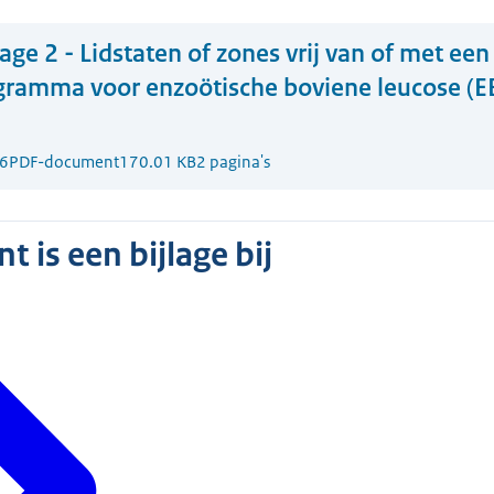
lage 2 - Lidstaten of zones vrij van of met e
ogramma voor enzoötische boviene leucose (E
6
PDF-document
170.01 KB
2 pagina's
 is een bijlage bij