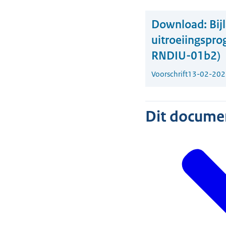
Download:
Bij
uitroeiingspr
RNDIU-01b2)
Voorschrift
13-02-202
Dit document