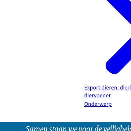
Export dieren, dier
diervoeder
Onderwerp
Samen staan we voor de veilighei