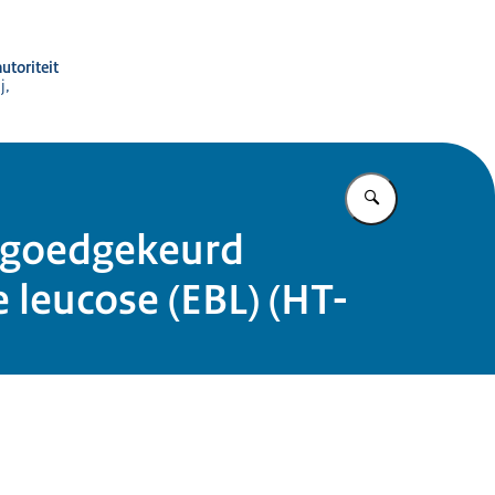
utoriteit
j,
Vul in wat u z
en goedgekeurd
leucose (EBL) (HT-