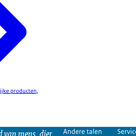
lijke producten,
d van mens, dier
Andere talen
Servic