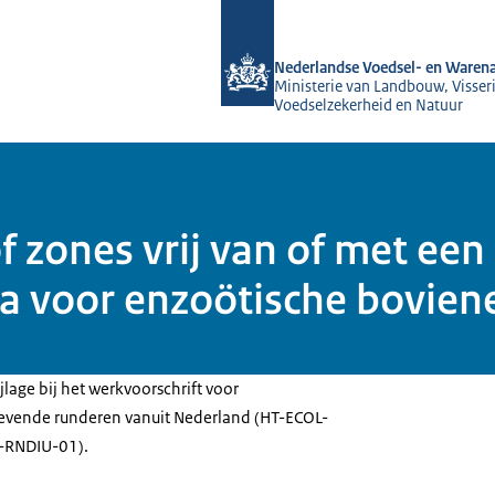
Naar de homepage van NVWA
Nederlandse Voedsel- en Warena
Ministerie van Landbouw, Visseri
Voedselzekerheid en Natuur
 of zones vrij van of met e
 voor enzoötische boviene 
jlage bij het werkvoorschrift voor
 levende runderen vanuit Nederland (HT-ECOL-
-RNDIU-01).