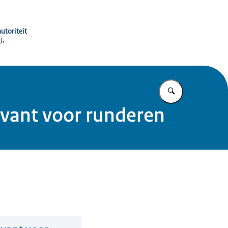
utoriteit
j,
Vul in wat u z
levant voor runderen