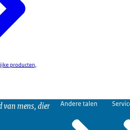
lijke producten,
d van mens, dier
Andere talen
Servic