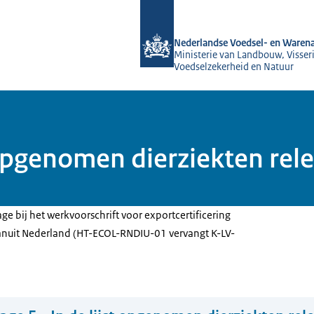
Naar de homepage van NVWA
Nederlandse Voedsel- en Warena
Ministerie van Landbouw, Visseri
Voedselzekerheid en Natuur
st opgenomen dierziekten re
age bij het werkvoorschrift voor exportcertificering
anuit Nederland (HT-ECOL-RNDIU-01 vervangt K-LV-