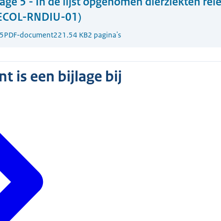
lage 5 - In de lijst opgenomen dierziekten rel
-ECOL-RNDIU-01)
5
PDF-document
221.54 KB
2 pagina's
 is een bijlage bij