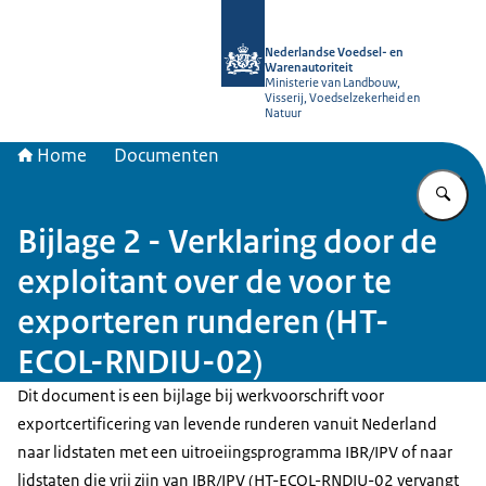
Naar de homepage van NVWA
Nederlandse Voedsel- en
Warenautoriteit
Ministerie van Landbouw,
Visserij, Voedselzekerheid en
Natuur
Home
Documenten
Vu
Bijlage 2 - Verklaring door de
exploitant over de voor te
exporteren runderen (HT-
ECOL-RNDIU-02)
Dit document is een bijlage bij werkvoorschrift voor
exportcertificering van levende runderen vanuit Nederland
naar lidstaten met een uitroeiingsprogramma IBR/IPV of naar
lidstaten die vrij zijn van IBR/IPV (HT-ECOL-RNDIU-02 vervangt