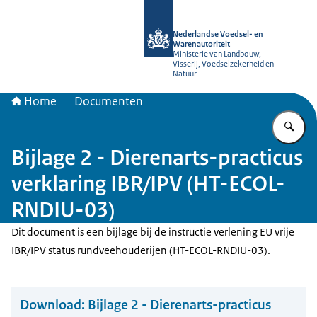
Naar de homepage van NVWA
Nederlandse Voedsel- en
Warenautoriteit
Ministerie van Landbouw,
Visserij, Voedselzekerheid en
Natuur
Home
Documenten
Vu
Bijlage 2 - Dierenarts-practicus
verklaring IBR/IPV (HT-ECOL-
RNDIU-03)
Dit document is een bijlage bij de instructie verlening EU vrije
IBR/IPV status rundveehouderijen (HT-ECOL-RNDIU-03).
Download:
Bijlage 2 - Dierenarts-practicus