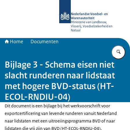
Naar de homepage van NVWA
Nederlandse Voedsel- en
Warenautoriteit
Ministerie van Landbouw,
Visserij, Voedselzekerheid en
Natuur
Home
Documenten
Vu
Bijlage 3 - Schema eisen niet
slacht runderen naar lidstaat
met hogere BVD-status (HT-
ECOL-RNDIU-04)
Dit document is een bijlage bij het werkvoorschrift voor
exportcertificering van levende runderen vanuit Nederland
naar lidstaten met een uitroeiingsprogramma BVD of naar
lidstaten die vrij zijn van BVD (HT-ECOL-RNDIU-04).