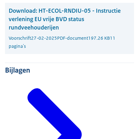
Download:
HT-ECOL-RNDIU-05 - Instructie
verlening EU vrije BVD status
rundveehouderijen
Voorschrift
27-02-2025
PDF-document
197.26 KB
11
pagina's
Bijlagen