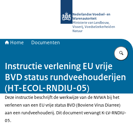
Naar de homepage van NVWA
Nederlandse Voedsel- en
Warenautoriteit
Ministerie van Landbouw,
Visserij, Voedselzekerheid en
Natuur
Home
Documenten
Vu
Instructie verlening EU vrije
BVD status rundveehouderijen
(HT-ECOL-RNDIU-05)
Deze instructie beschrijft de werkwijze van de NVWA bij het
verlenen van een EU vrije status BVD (Boviene Virus Diarree)
aan een rundveehouderij. Dit document vervangt K-LV-RNDIU-
05.