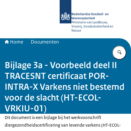
Naar de homepage van NVWA
Nederlandse Voedsel- en
Warenautoriteit
Ministerie van Landbouw,
Visserij, Voedselzekerheid en
Natuur
Home
Documenten
Vu
Bijlage 3a - Voorbeeld deel II
TRACESNT certificaat POR-
INTRA-X Varkens niet bestemd
voor de slacht (HT-ECOL-
VRKIU-01)
Dit document is een bijlage bij het werkvoorschrift
diergezondheidscertificering van levende varkens (HT-ECOL-