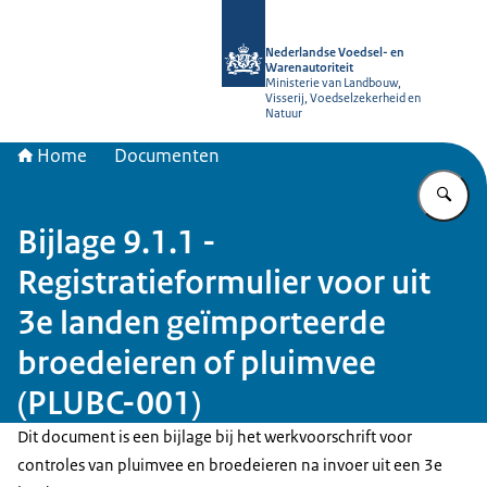
Naar de homepage van NVWA
Nederlandse Voedsel- en
Warenautoriteit
Ministerie van Landbouw,
Visserij, Voedselzekerheid en
Natuur
Home
Documenten
Vu
Bijlage 9.1.1 -
Registratieformulier voor uit
3e landen geïmporteerde
broedeieren of pluimvee
(PLUBC-001)
Dit document is een bijlage bij het werkvoorschrift voor
controles van pluimvee en broedeieren na invoer uit een 3e