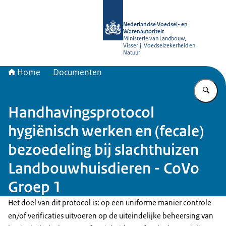
Naar de homepage van NVWA
Nederlandse Voedsel- en
Warenautoriteit
Ministerie van Landbouw,
Visserij, Voedselzekerheid en
Natuur
Home
Documenten
Vu
Handhavingsprotocol
hygiënisch werken en (fecale)
bezoedeling bij slachthuizen
Landbouwhuisdieren - CoVo
Groep 1
Het doel van dit protocol is: op een uniforme manier controle
en/of verificaties uitvoeren op de uiteindelijke beheersing van