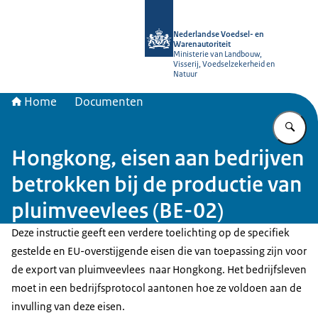
Naar de homepage van NVWA
Nederlandse Voedsel- en
Warenautoriteit
Ministerie van Landbouw,
Visserij, Voedselzekerheid en
Natuur
Home
Documenten
Vu
Hongkong, eisen aan bedrijven
betrokken bij de productie van
pluimveevlees (BE-02)
Deze instructie geeft een verdere toelichting op de specifiek
gestelde en EU-overstijgende eisen die van toepassing zijn voor
de export van pluimveevlees naar Hongkong. Het bedrijfsleven
moet in een bedrijfsprotocol aantonen hoe ze voldoen aan de
invulling van deze eisen.