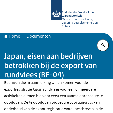
Naar de homepage van NVWA
Nederlandse Voedsel- en
Warenautoriteit
Ministerie van Landbouw,
Visserij, Voedselzekerheid en
Natuur
Home
Documenten
Vu
Japan, eisen aan bedrijven
betrokken bij de export van
rundvlees (BE-04)
Bedrijven die in aanmerking willen komen voor de
exportregistratie Japan rundvlees voor een of meerdere
activiteiten dienen hiervoor eerst een aanmeldprocedure te
doorlopen. De te doorlopen procedure voor aanvraag- en
onderhoud van de exportregistratie wordt beschreven in de