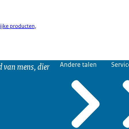
lijke producten,
d van mens, dier
Andere talen
Servic