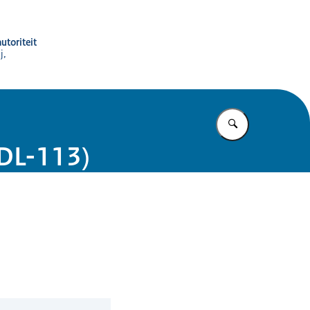
utoriteit
j,
Vul in wat u z
PDL-113)