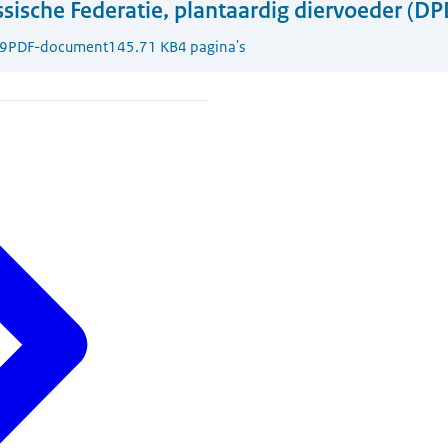
sische Federatie, plantaardig diervoeder (D
9
PDF-document
145.71 KB
4 pagina's