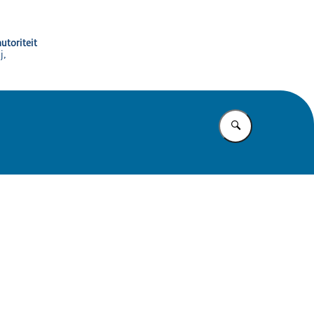
utoriteit
j,
Vul in wat u z