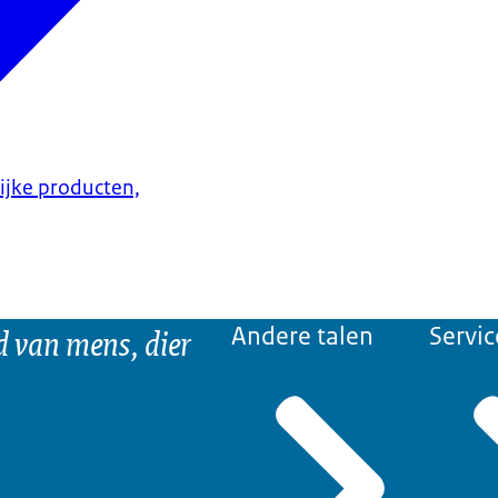
lijke producten,
d van mens, dier
Andere talen
Servic