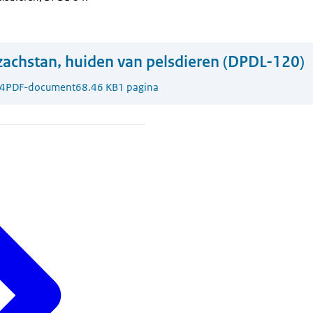
achstan, huiden van pelsdieren (DPDL-120)
4
PDF-document
68.46 KB
1 pagina