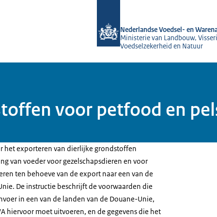
Naar de homepage van NVWA
Nederlandse Voedsel- en Warena
Ministerie van Landbouw, Visseri
Voedselzekerheid en Natuur
offen voor petfood en pel
or het exporteren van dierlijke grondstoffen
ng van voeder voor gezelschapsdieren en voor
eren ten behoeve van de export naar een van de
ie. De instructie beschrijft de voorwaarden die
nvoer in een van de landen van de Douane-Unie,
A hiervoor moet uitvoeren, en de gegevens die het