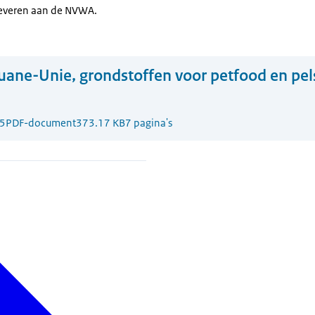
leveren aan de NVWA.
ane-Unie, grondstoffen voor petfood en pel
5
PDF-document
373.17 KB
7 pagina's