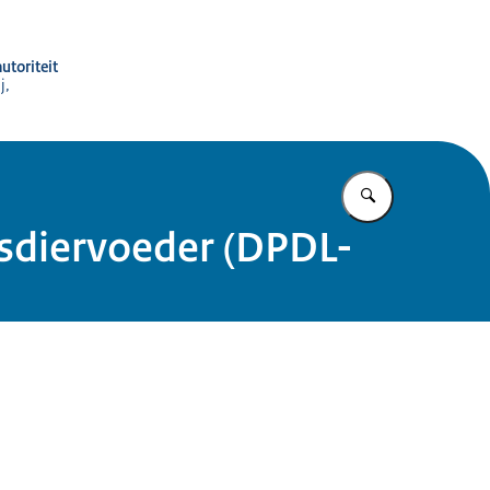
utoriteit
j,
Vul in wat u z
sdiervoeder (DPDL-