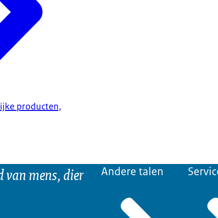
lijke producten,
d van mens, dier
Andere talen
Servic