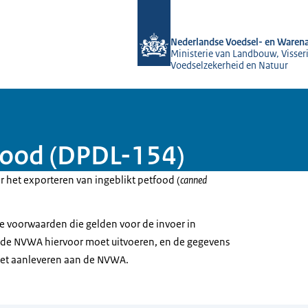
Naar de homepage van NVWA
Nederlandse Voedsel- en Warena
Ministerie van Landbouw, Visseri
Voedselzekerheid en Natuur
tfood (DPDL-154)
or het exporteren van ingeblikt petfood (
canned
 de voorwaarden die gelden voor de invoer in
ie de NVWA hiervoor moet uitvoeren, en de gegevens
oet aanleveren aan de NVWA.