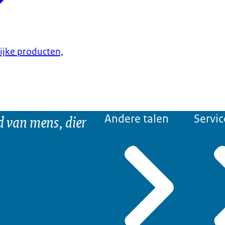
lijke producten,
d van mens, dier
Andere talen
Servic