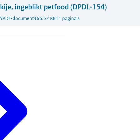
kije, ingeblikt petfood (DPDL-154)
5
PDF-document
366.52 KB
11 pagina's