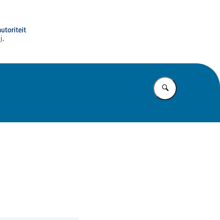
utoriteit
j,
Vul in wat u z