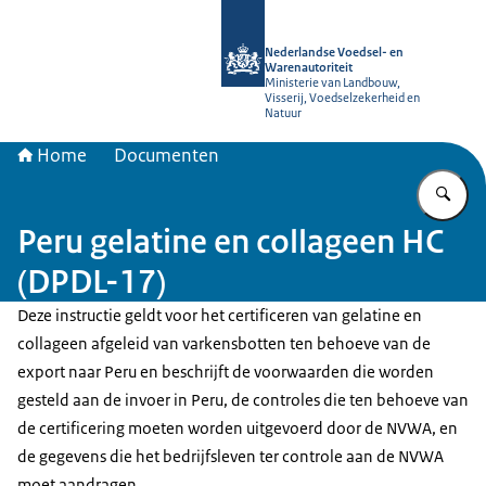
Naar de homepage van NVWA
Nederlandse Voedsel- en
Warenautoriteit
Ministerie van Landbouw,
Visserij, Voedselzekerheid en
Natuur
Home
Documenten
Vu
Peru gelatine en collageen HC
(DPDL-17)
Deze instructie geldt voor het certificeren van gelatine en
collageen afgeleid van varkensbotten ten behoeve van de
export naar Peru en beschrijft de voorwaarden die worden
gesteld aan de invoer in Peru, de controles die ten behoeve van
de certificering moeten worden uitgevoerd door de NVWA, en
de gegevens die het bedrijfsleven ter controle aan de NVWA
moet aandragen.