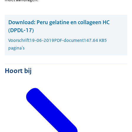
Download:
Peru gelatine en collageen HC
(DPDL-17)
Voorschrift
19-06-2019
PDF-document
147.64 KB
5
pagina's
Hoort bij