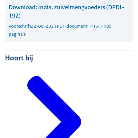
Download:
India, zuivelmengvoeders (DPDL-
192)
Voorschrift
22-06-2021
PDF-document
141.41 KB
5
pagina's
Hoort bij