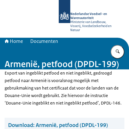
Naar de homepage van NVWA
Nederlandse Voedsel- en
Warenautoriteit
Ministerie van Landbouw,
Visserij, Voedselzekerheid en
Natuur
Home
Documenten
Vu
Armenië, petfood (DPDL-199)
Export van ingeblikt petfood en niet ingeblikt, gedroogd
petfood naar Armenië is vooralsnog mogelijk met
gebruikmaking van het certificaat dat voor de landen van de
Douane-Unie wordt gebruikt. Zie hiervoor de instructie
‘Douane-Unie ingeblikt en niet ingeblikt petfood’, DPDL-146.
Download:
Armenië, petfood (DPDL-199)