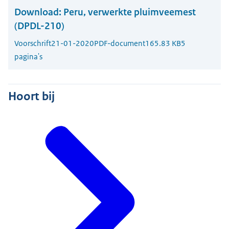
Download:
Peru, verwerkte pluimveemest
(DPDL-210)
Voorschrift
21-01-2020
PDF-document
165.83 KB
5
pagina's
Hoort bij