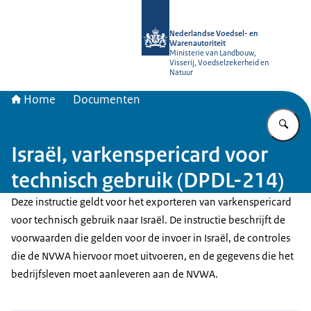
Naar de homepage van NVWA
Nederlandse Voedsel- en
Warenautoriteit
Ministerie van Landbouw,
Visserij, Voedselzekerheid en
Natuur
Home
Documenten
Vu
Israël, varkenspericard voor
technisch gebruik (DPDL-214)
Deze instructie geldt voor het exporteren van varkenspericard
voor technisch gebruik naar Israël. De instructie beschrijft de
voorwaarden die gelden voor de invoer in Israël, de controles
die de NVWA hiervoor moet uitvoeren, en de gegevens die het
bedrijfsleven moet aanleveren aan de NVWA.