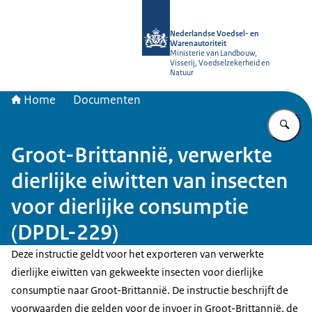
Naar de homepage van NVWA
Nederlandse Voedsel- en
Warenautoriteit
Ministerie van Landbouw,
Visserij, Voedselzekerheid en
Natuur
Home
Documenten
Vu
Groot-Brittannië, verwerkte
dierlijke eiwitten van insecten
voor dierlijke consumptie
(DPDL-229)
Deze instructie geldt voor het exporteren van verwerkte
dierlijke eiwitten van gekweekte insecten voor dierlijke
consumptie naar Groot-Brittannië. De instructie beschrijft de
voorwaarden die gelden voor de invoer in Groot-Brittannië, de