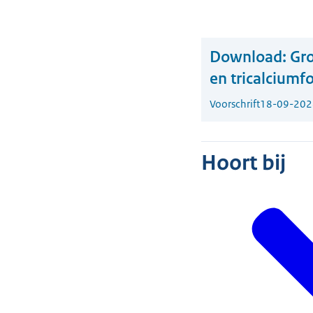
Download:
Gro
en tricalciumf
Voorschrift
18-09-202
Hoort bij