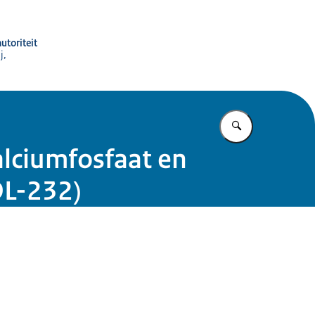
utoriteit
j,
Vul in wat u z
alciumfosfaat en
DL-232)