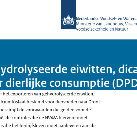
Naar de homepage van NVWA
Nederlandse Voedsel- en Warena
Ministerie van Landbouw, Visseri
Voedselzekerheid en Natuur
ydrolyseerde eiwitten, dic
r dierlijke consumptie (DP
or het exporteren van gehydrolyseerde eiwitten,
calciumfosfaat bestemd voor diervoeder naar Groot-
e beschrijft de voorwaarden die gelden voor de
nië, de controles die de NVWA hiervoor moet
ns die het bedrijfsleven moet aanleveren aan de