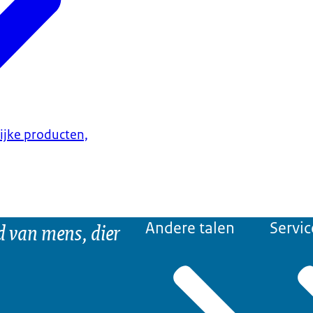
lijke producten,
d van mens, dier
Andere talen
Servic