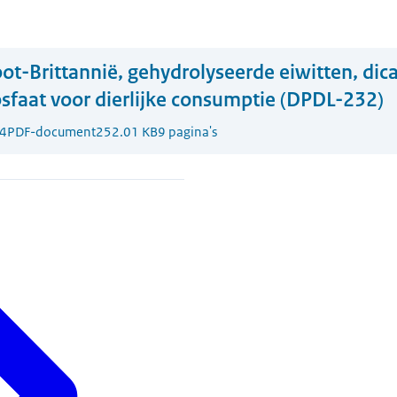
ot-Brittannië, gehydrolyseerde eiwitten, dic
osfaat voor dierlijke consumptie (DPDL-232)
4
PDF-document
252.01 KB
9 pagina's