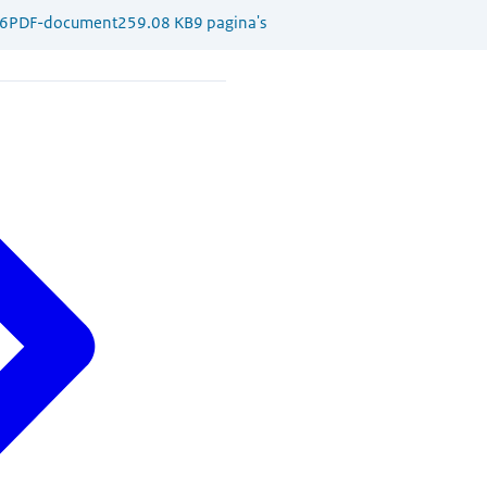
6
PDF-document
259.08 KB
9 pagina's