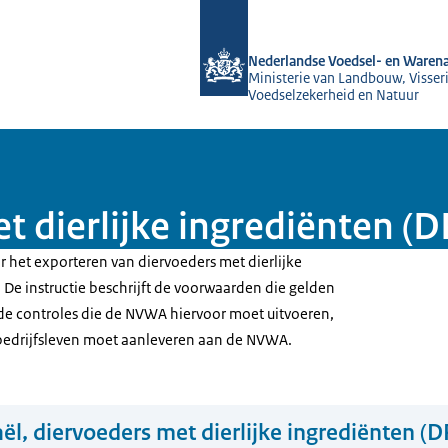
Naar de homepage van NVWA
Nederlandse Voedsel- en Warena
Ministerie van Landbouw, Visseri
Voedselzekerheid en Natuur
et dierlijke ingrediënten (
or het exporteren van diervoeders met dierlijke
. De instructie beschrijft de voorwaarden die gelden
, de controles die de NVWA hiervoor moet uitvoeren,
bedrijfsleven moet aanleveren aan de NVWA.
aël, diervoeders met dierlijke ingrediënten (