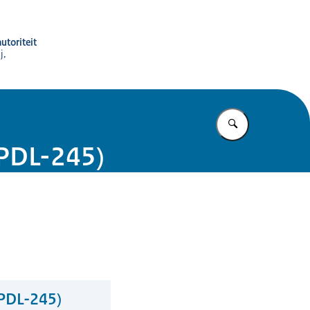
utoriteit
j,
Vul in wat u z
DPDL-245)
DPDL-245)