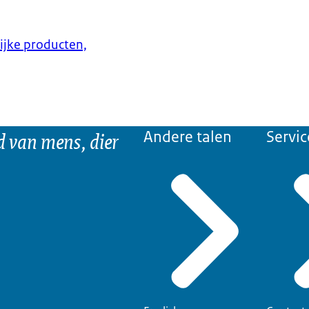
lijke producten,
d van mens, dier
Andere talen
Servic