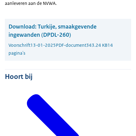
aanleveren aan de NVWA.
Download:
Turkije, smaakgevende
ingewanden (DPDL-260)
Voorschrift
13-01-2025
PDF-document
343.24 KB
14
pagina's
Hoort bij