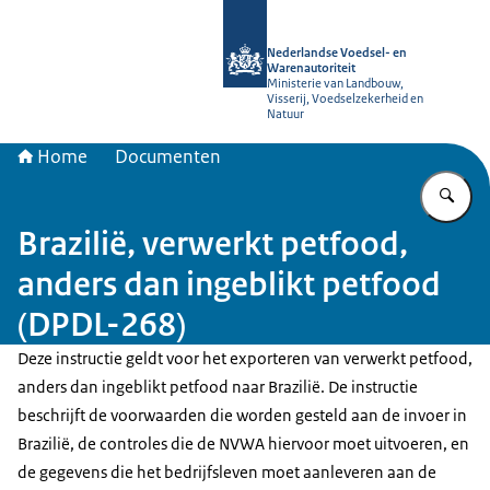
Naar de homepage van NVWA
Nederlandse Voedsel- en
Warenautoriteit
Ministerie van Landbouw,
Visserij, Voedselzekerheid en
Natuur
Home
Documenten
Vu
Brazilië, verwerkt petfood,
anders dan ingeblikt petfood
(DPDL-268)
Deze instructie geldt voor het exporteren van verwerkt petfood,
anders dan ingeblikt petfood naar Brazilië. De instructie
beschrijft de voorwaarden die worden gesteld aan de invoer in
Brazilië, de controles die de NVWA hiervoor moet uitvoeren, en
de gegevens die het bedrijfsleven moet aanleveren aan de