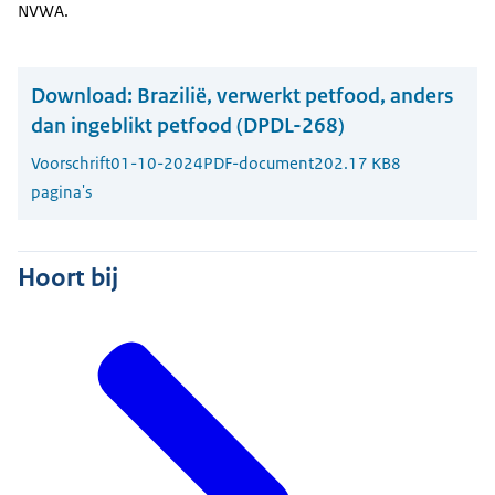
NVWA.
Download:
Brazilië, verwerkt petfood, anders
dan ingeblikt petfood (DPDL-268)
Voorschrift
01-10-2024
PDF-document
202.17 KB
8
pagina's
Hoort bij