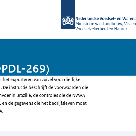
Naar de homepage van NVWA
Nederlandse Voedsel- en Warena
Ministerie van Landbouw, Visseri
Voedselzekerheid en Natuur
(DPDL-269)
r het exporteren van zuivel voor dierlijke
. De instructie beschrijft de voorwaarden die
voer in Brazilië, de controles die de NVWA
, en de gegevens die het bedrijfsleven moet
A.