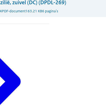
zilië, zuivel (DC) (DPDL-269)
4
PDF-document
163.21 KB
6 pagina's