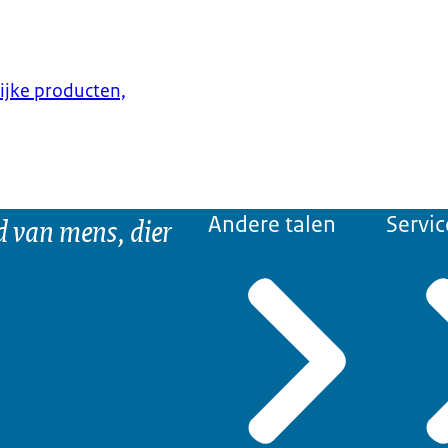
lijke producten,
d van mens, dier
Andere talen
Servic