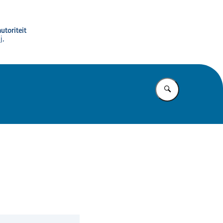
utoriteit
j,
Vul in wat u z